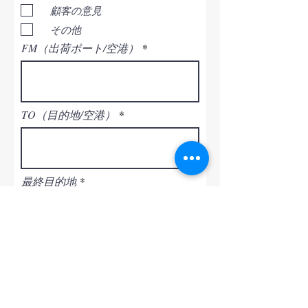
顧客の意見
その他
FM（出荷ポート/空港）
TO（目的地/空港）
最終目的地
CY-CY
CFS-CFS
貿易條件