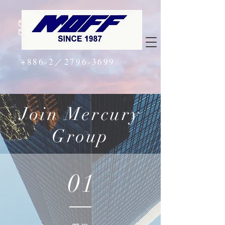
+886-2／2796-3699
Join Mercury
Group
01